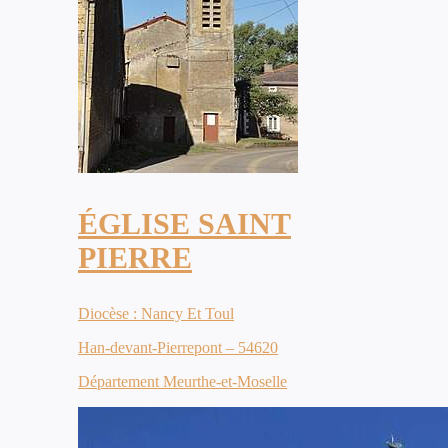
ÉGLISE SAINT
PIERRE
Diocèse : Nancy Et Toul
Han-devant-Pierrepont – 54620
Département Meurthe-et-Moselle