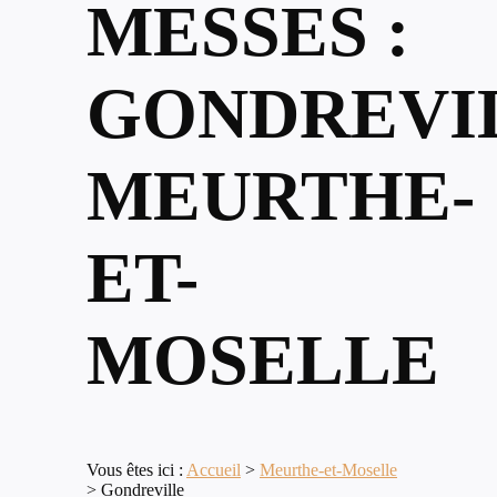
MESSES :
GONDREVI
MEURTHE-
ET-
MOSELLE
Vous êtes ici :
Accueil
>
Meurthe-et-Moselle
>
Gondreville