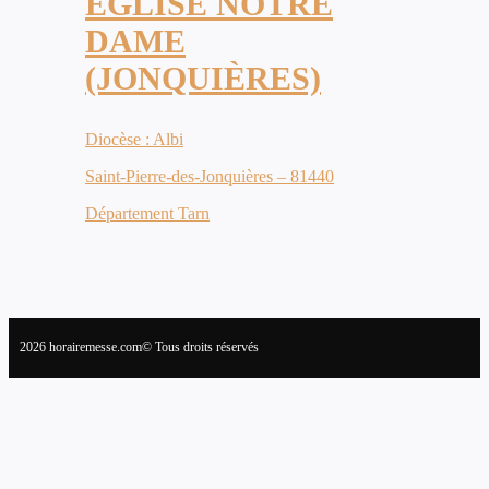
ÉGLISE NOTRE
DAME
(JONQUIÈRES)
Diocèse : Albi
Saint-Pierre-des-Jonquières – 81440
Département Tarn
2026 horairemesse.com© Tous droits réservés