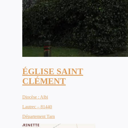
ÉGLISE SAINT
CLÉMENT
Diocèse : Albi
Lautrec – 81440
Département Tarn