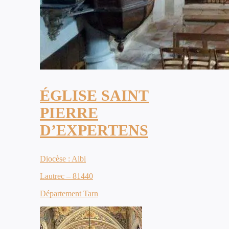
ÉGLISE SAINT
PIERRE
D’EXPERTENS
Diocèse : Albi
Lautrec – 81440
Département Tarn