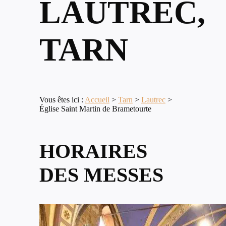
LAUTREC,
TARN
Vous êtes ici :
Accueil
>
Tarn
>
Lautrec
>
Église Saint Martin de Brametourte
HORAIRES
DES MESSES