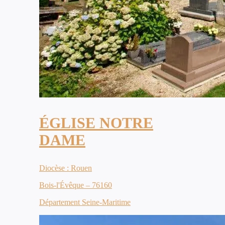
ÉGLISE NOTRE
DAME
Diocèse : Rouen
Bois-l'Évêque – 76160
Département Seine-Maritime