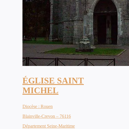
ÉGLISE SAINT
MICHEL
Diocèse : Rouen
Blainville-Crevon – 76116
Département Seine-Maritime