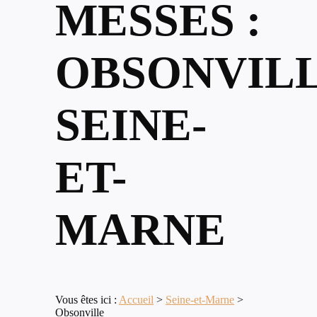
MESSES :
OBSONVILL
SEINE-
ET-
MARNE
Vous êtes ici :
Accueil
>
Seine-et-Marne
>
Obsonville