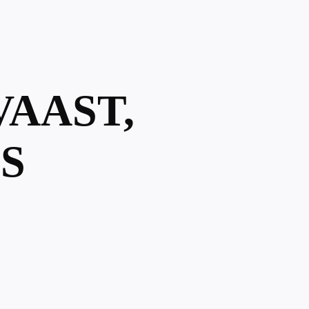
VAAST,
S