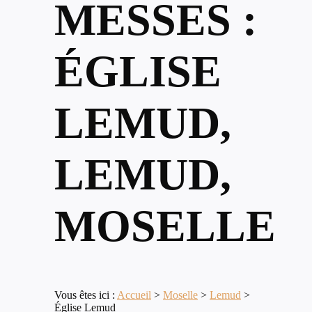
MESSES :
ÉGLISE
LEMUD,
LEMUD,
MOSELLE
Vous êtes ici :
Accueil
>
Moselle
>
Lemud
>
Église Lemud