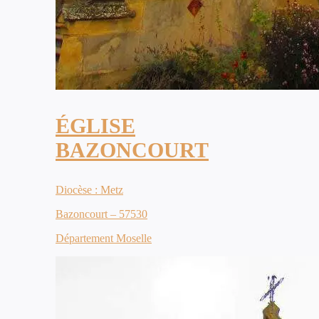
ÉGLISE
BAZONCOURT
Diocèse : Metz
Bazoncourt – 57530
Département Moselle