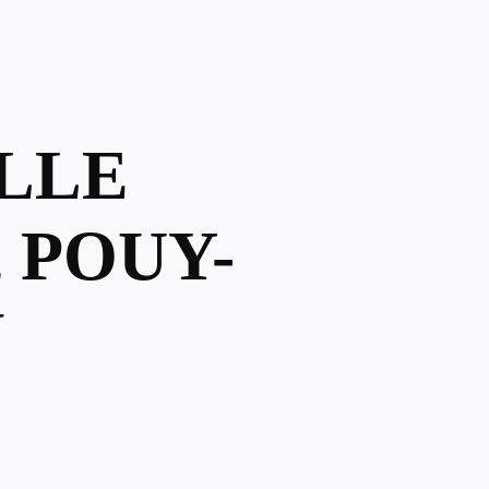
ELLE
 POUY-
N