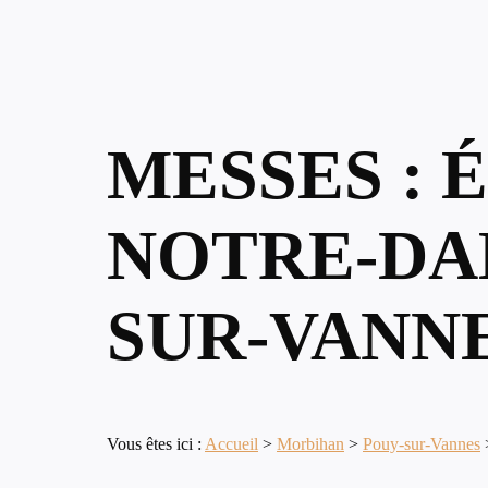
MESSES : 
NOTRE-DA
SUR-VANN
Vous êtes ici :
Accueil
>
Morbihan
>
Pouy-sur-Vannes