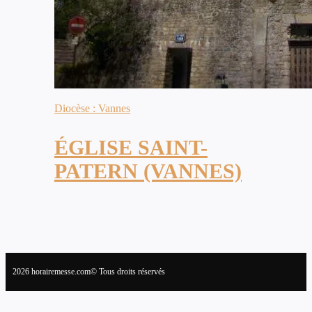
Diocèse : Vannes
ÉGLISE SAINT-
PATERN (VANNES)
2026 horairemesse.com© Tous droits réservés