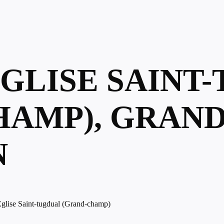
ÉGLISE SAINT
HAMP), GRAND
N
glise Saint-tugdual (Grand-champ)