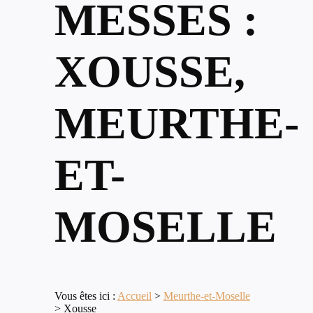
MESSES :
XOUSSE,
MEURTHE-
ET-
MOSELLE
Vous êtes ici :
Accueil
>
Meurthe-et-Moselle
>
Xousse