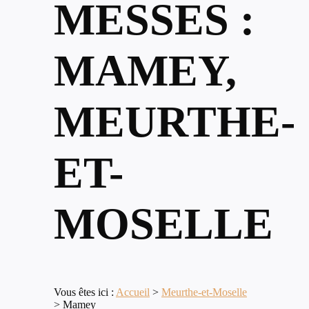
MESSES :
MAMEY,
MEURTHE-
ET-
MOSELLE
Vous êtes ici :
Accueil
>
Meurthe-et-Moselle
>
Mamey