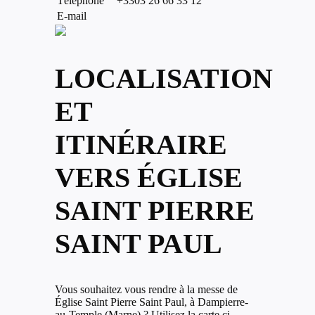
Téléphone
+3303 26 66 33 12
E-mail
LOCALISATION
ET
ITINÉRAIRE
VERS ÉGLISE
SAINT PIERRE
SAINT PAUL
Vous souhaitez vous rendre à la messe de
Église Saint Pierre Saint Paul, à Dampierre-
au-Temple (Marne) ? Utilisez la carte ci-