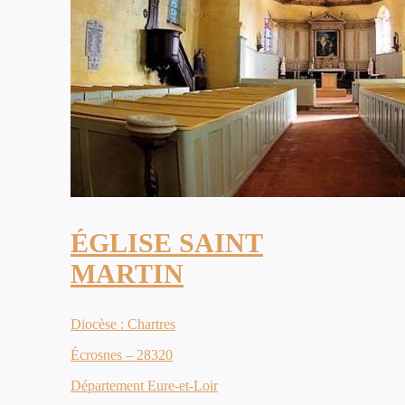
ÉGLISE SAINT
MARTIN
Diocèse : Chartres
Écrosnes – 28320
Département Eure-et-Loir