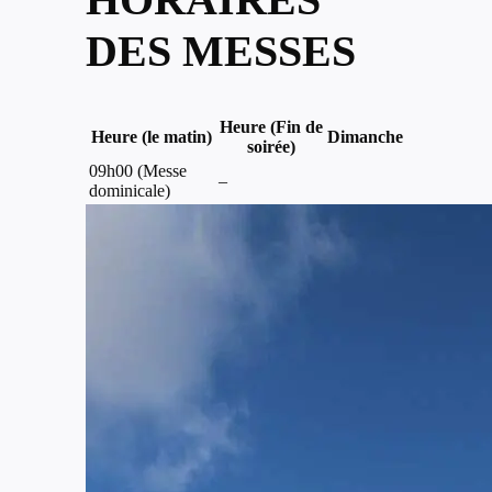
DES MESSES
Heure (Fin de
Heure (le matin)
Dimanche
soirée)
09h00 (Messe
–
dominicale)