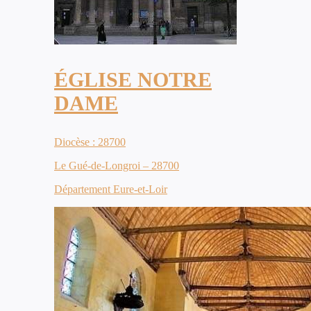
ÉGLISE NOTRE
DAME
Diocèse : 28700
Le Gué-de-Longroi – 28700
Département Eure-et-Loir