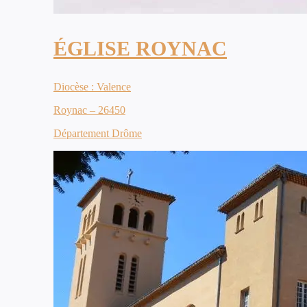
ÉGLISE ROYNAC
Diocèse : Valence
Roynac – 26450
Département Drôme