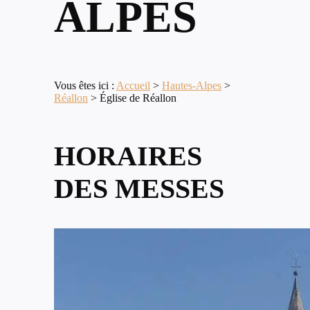
ALPES
Vous êtes ici :
Accueil
>
Hautes-Alpes
>
Réallon
>
Église de Réallon
HORAIRES
DES MESSES