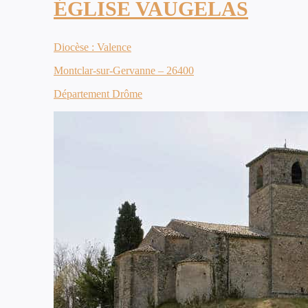
ÉGLISE VAUGELAS
Diocèse : Valence
Montclar-sur-Gervanne – 26400
Département Drôme