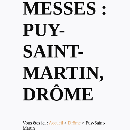
MESSES :
PUY-
SAINT-
MARTIN,
DRÔME
Vous êtes ici :
Accueil
>
Drôme
>
Puy-Saint-
Martin