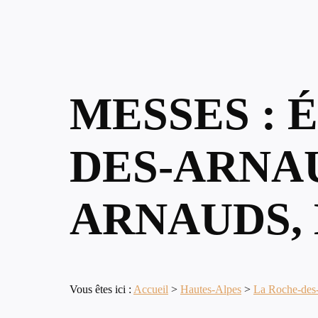
MESSES : 
DES-ARNAU
ARNAUDS,
Vous êtes ici :
Accueil
>
Hautes-Alpes
>
La Roche-des