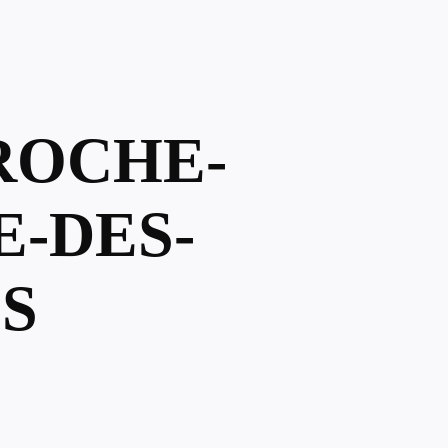
 ROCHE-
E-DES-
S