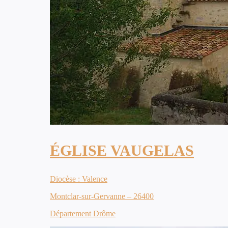
ÉGLISE VAUGELAS
Diocèse : Valence
Montclar-sur-Gervanne – 26400
Département Drôme