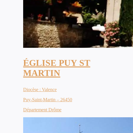
ÉGLISE PUY ST
MARTIN
Diocèse : Valence
Puy-Saint-Martin – 26450
Département Drôme