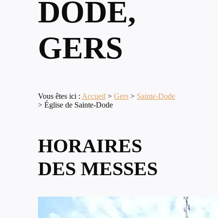
DODE,
GERS
Vous êtes ici :
Accueil
>
Gers
>
Sainte-Dode
>
Église de Sainte-Dode
HORAIRES
DES MESSES