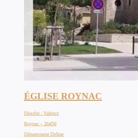
ÉGLISE ROYNAC
Diocèse : Valence
Roynac – 26450
Département Drôme