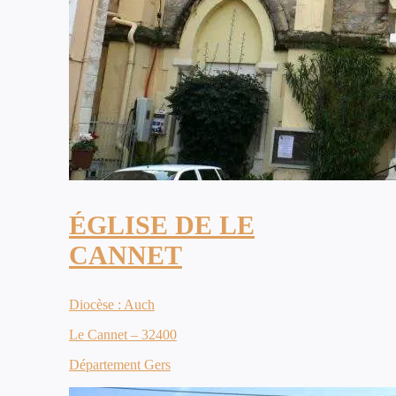
ÉGLISE DE LE
CANNET
Diocèse : Auch
Le Cannet – 32400
Département Gers