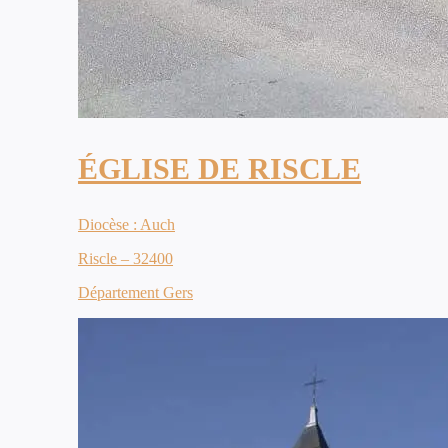
ÉGLISE DE RISCLE
Diocèse : Auch
Riscle – 32400
Département Gers