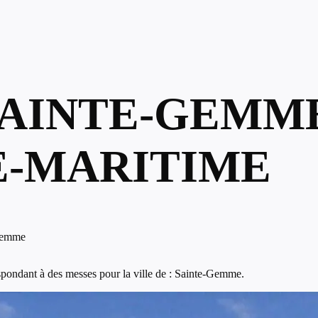
SAINTE-GEMM
-MARITIME
Gemme
spondant à des messes pour la ville de : Sainte-Gemme.