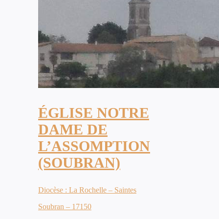
ÉGLISE NOTRE
DAME DE
L’ASSOMPTION
(SOUBRAN)
Diocèse : La Rochelle – Saintes
Soubran – 17150