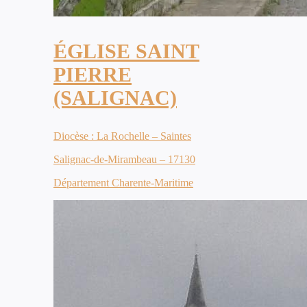
ÉGLISE SAINT
PIERRE
(SALIGNAC)
Diocèse : La Rochelle – Saintes
Salignac-de-Mirambeau – 17130
Département Charente-Maritime