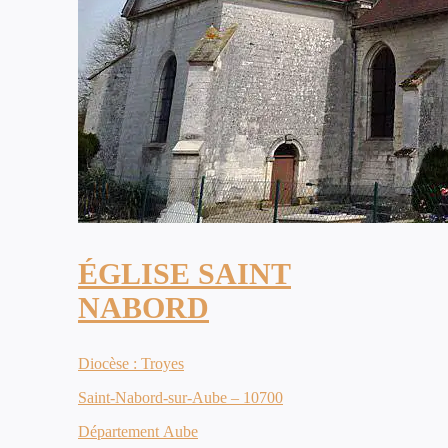
ÉGLISE SAINT
NABORD
Diocèse : Troyes
Saint-Nabord-sur-Aube – 10700
Département Aube