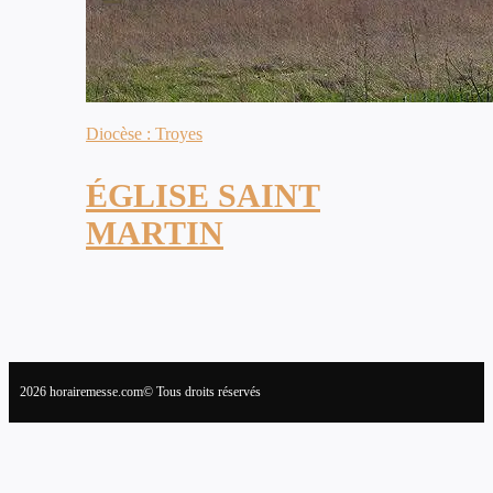
Diocèse : Troyes
ÉGLISE SAINT
MARTIN
2026 horairemesse.com© Tous droits réservés