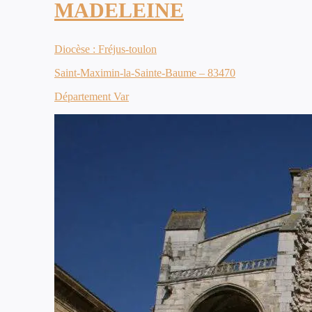
MADELEINE
Diocèse : Fréjus-toulon
Saint-Maximin-la-Sainte-Baume – 83470
Département Var