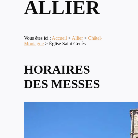
ALLIER
Vous êtes ici :
Accueil
>
Allier
>
Châtel-
Montagne
>
Église Saint Genès
HORAIRES
DES MESSES