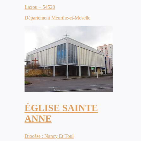
Laxou – 54520
Département Meurthe-et-Moselle
ÉGLISE SAINTE
ANNE
Diocèse : Nancy Et Toul