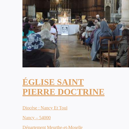
ÉGLISE SAINT
PIERRE DOCTRINE
Diocèse : Nancy Et Toul
Nancy – 54000
Département Meurthe-et-Moselle