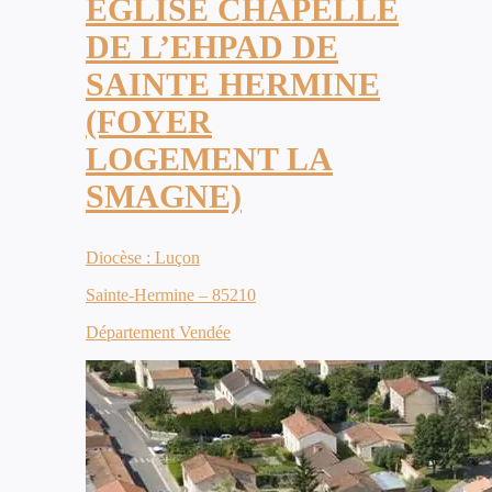
ÉGLISE CHAPELLE
DE L’EHPAD DE
SAINTE HERMINE
(FOYER
LOGEMENT LA
SMAGNE)
Diocèse : Luçon
Sainte-Hermine – 85210
Département Vendée