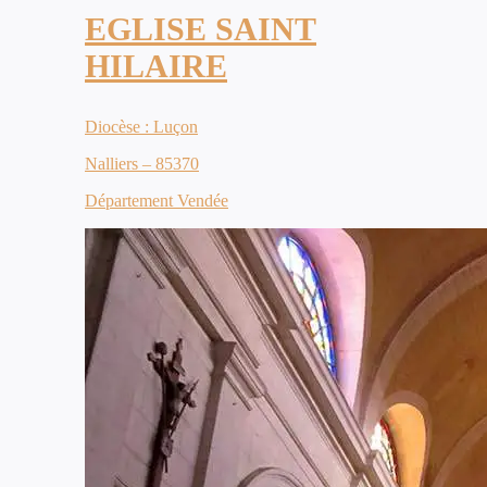
EGLISE SAINT
HILAIRE
Diocèse : Luçon
Nalliers – 85370
Département Vendée