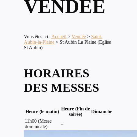
VENDÉE
Vous êtes ici :
Accueil
>
Vendée
>
Saint-
Aubin-la-Plaine
>
St Aubin La Plaine (Eglise
St Aubin)
HORAIRES
DES MESSES
Heure (Fin de
Heure (le matin)
Dimanche
soirée)
11h00 (Messe
–
dominicale)