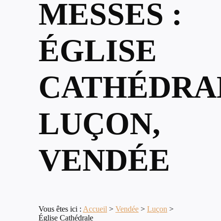
MESSES :
ÉGLISE
CATHÉDRA
LUÇON,
VENDÉE
Vous êtes ici :
Accueil
>
Vendée
>
Luçon
>
Église Cathédrale