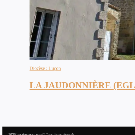
Diocèse : Luçon
LA JAUDONNIÈRE (EGL
2026 horairemesse.com© Tous droits réservés