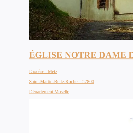
ÉGLISE NOTRE DAME 
Diocèse : Metz
Saint-Martin-Belle-Roche – 57800
Département Moselle