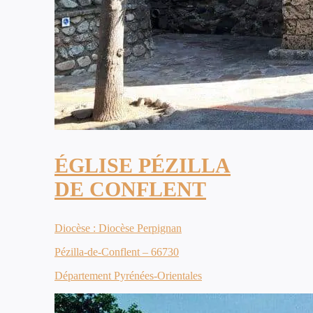
ÉGLISE PÉZILLA
DE CONFLENT
Diocèse : Diocèse Perpignan
Pézilla-de-Conflent – 66730
Département Pyrénées-Orientales