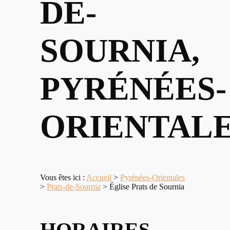
DE-
SOURNIA,
PYRÉNÉES-
ORIENTAL
Vous êtes ici :
Accueil
>
Pyrénées-Orientales
>
Prats-de-Sournia
>
Église Prats de Sournia
HORAIRES