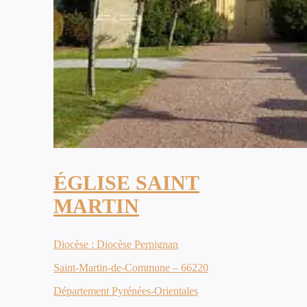
ÉGLISE SAINT
MARTIN
Diocèse : Diocèse Perpignan
Saint-Martin-de-Commune – 66220
Département Pyrénées-Orientales