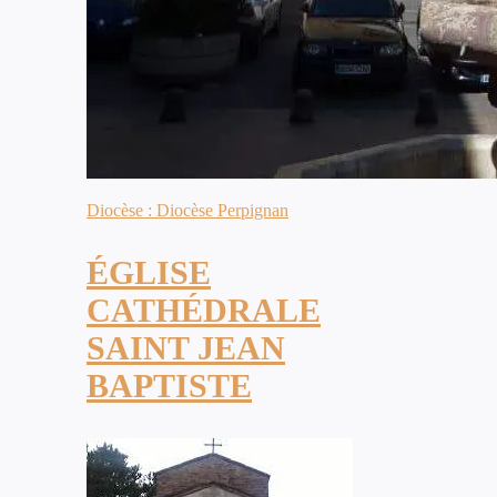
Diocèse : Diocèse Perpignan
ÉGLISE
CATHÉDRALE
SAINT JEAN
BAPTISTE