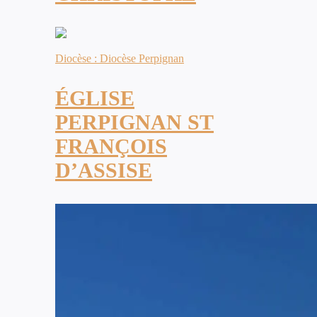
Diocèse : Diocèse Perpignan
ÉGLISE
PERPIGNAN ST
FRANÇOIS
D’ASSISE