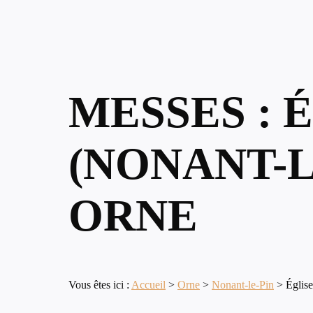
MESSES : 
(NONANT-L
ORNE
Vous êtes ici :
Accueil
>
Orne
>
Nonant-le-Pin
>
Église