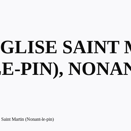
ÉGLISE SAINT
E-PIN), NONAN
 Saint Martin (Nonant-le-pin)