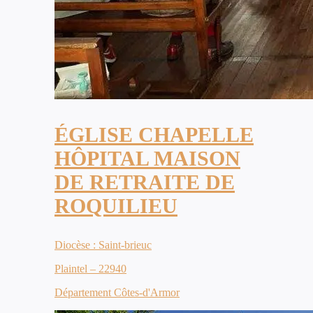
ÉGLISE CHAPELLE
HÔPITAL MAISON
DE RETRAITE DE
ROQUILIEU
Diocèse : Saint-brieuc
Plaintel – 22940
Département Côtes-d'Armor