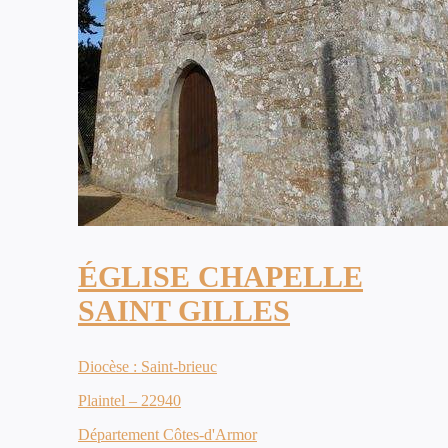
ÉGLISE CHAPELLE
SAINT GILLES
Diocèse : Saint-brieuc
Plaintel – 22940
Département Côtes-d'Armor