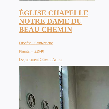
ÉGLISE CHAPELLE
NOTRE DAME DU
BEAU CHEMIN
Diocèse : Saint-brieuc
Plaintel – 22940
Département Côtes-d'Armor