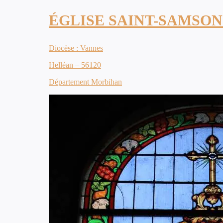
ÉGLISE SAINT-SAMSON
Diocèse : Vannes
Helléan – 56120
Département Morbihan