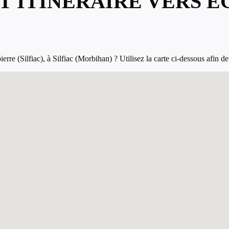
 ITINÉRAIRE VERS ÉG
)
re (Silfiac), à Silfiac (Morbihan) ? Utilisez la carte ci-dessous afin de c