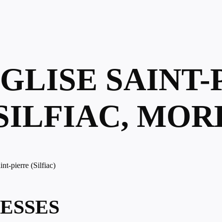
ÉGLISE SAINT
, SILFIAC, MO
int-pierre (Silfiac)
ESSES