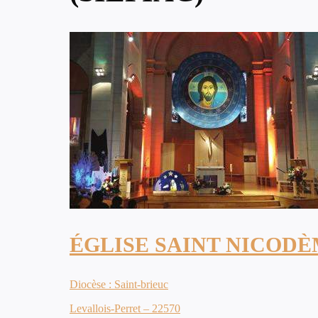
ÉGLISE SAINT NICOD
Diocèse : Saint-brieuc
Levallois-Perret – 22570