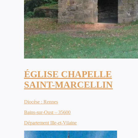
ÉGLISE CHAPELLE
SAINT-MARCELLIN
Diocèse : Rennes
Bains-sur-Oust – 35600
Département Ille-et-Vilaine