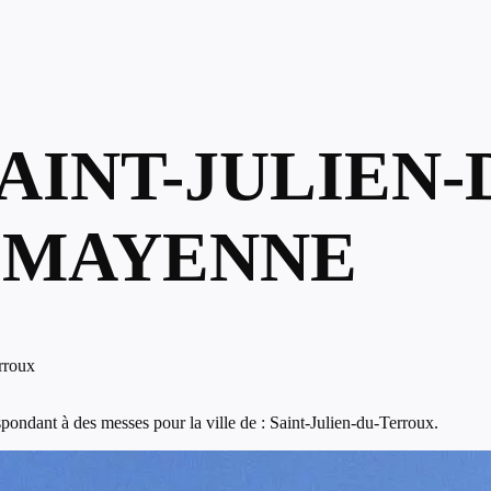
SAINT-JULIEN-
 MAYENNE
rroux
ondant à des messes pour la ville de : Saint-Julien-du-Terroux.