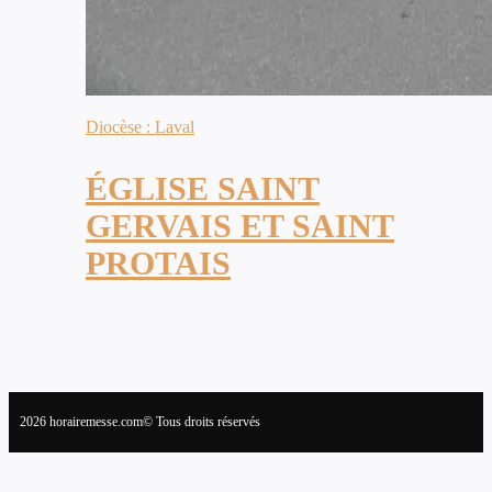
Diocèse : Laval
ÉGLISE SAINT
GERVAIS ET SAINT
PROTAIS
2026 horairemesse.com© Tous droits réservés