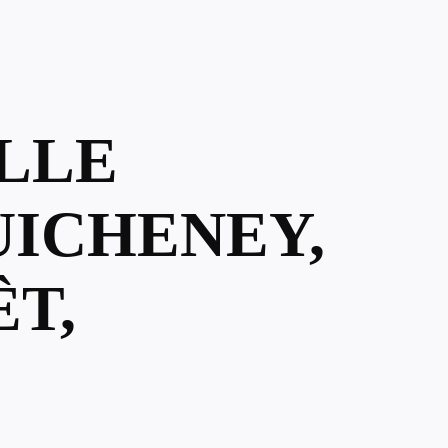
ELLE
UICHENEY,
T,