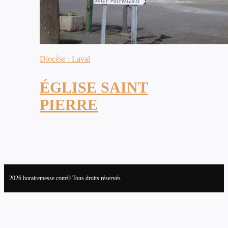
Diocèse : Laval
ÉGLISE SAINT
PIERRE
2026 horairemesse.com© Tous droits réservés