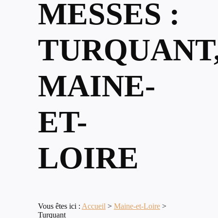
MESSES :
TURQUANT
MAINE-
ET-
LOIRE
Vous êtes ici :
Accueil
>
Maine-et-Loire
>
Turquant