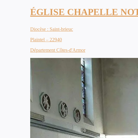
ÉGLISE CHAPELLE NO
Diocèse : Saint-brieuc
Plaintel – 22940
Département Côtes-d'Armor