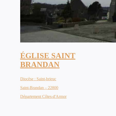
ÉGLISE SAINT
BRANDAN
Diocèse : Saint-brieuc
Saint-Brandan – 22800
Département Côtes-d'Armor