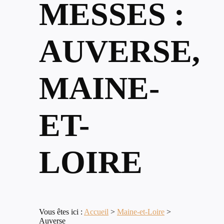
MESSES :
AUVERSE,
MAINE-
ET-
LOIRE
Vous êtes ici :
Accueil
>
Maine-et-Loire
>
Auverse