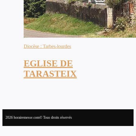
Diocèse : Tarbes-lourdes
EGLISE DE
TARASTEIX
2026 horairemesse.com© Tous droits réservés