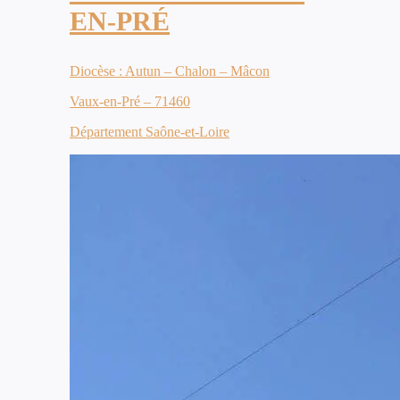
EN-PRÉ
Diocèse : Autun – Chalon – Mâcon
Vaux-en-Pré – 71460
Département Saône-et-Loire