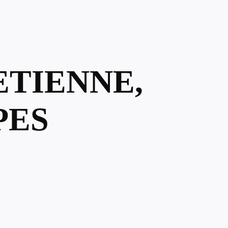
ETIENNE,
PES