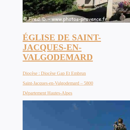
ÉGLISE DE SAINT-
JACQUES-EN-
VALGODEMARD
Diocèse : Diocèse Gap Et Embrun
Saint-Jacques-en-Valgodemard – 5800
Département Hautes-Alpes