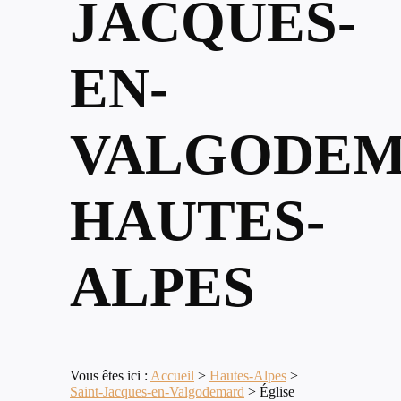
JACQUES-
EN-
VALGODEM
HAUTES-
ALPES
Vous êtes ici :
Accueil
>
Hautes-Alpes
>
Saint-Jacques-en-Valgodemard
>
Église