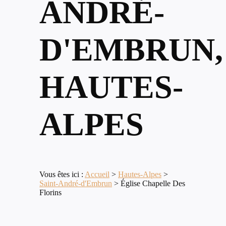
ANDRÉ-
D'EMBRUN,
HAUTES-
ALPES
Vous êtes ici :
Accueil
>
Hautes-Alpes
>
Saint-André-d'Embrun
>
Église Chapelle Des
Florins